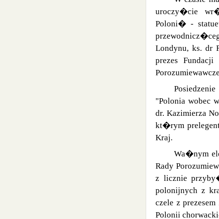
uroczy�cie wr
Poloni� - statu
przewodnicz�cego
Londynu, ks. dr 
prezes Fundacj
Porozumiewawczej
Posiedzeni
"Polonia wobec
dr. Kazimierza N
kt�rym prelegent
Kraj.
Wa�nym elem
Rady Porozumiew
z licznie przyb
polonijnych z kra
czele z prezese
Polonii chorwacki