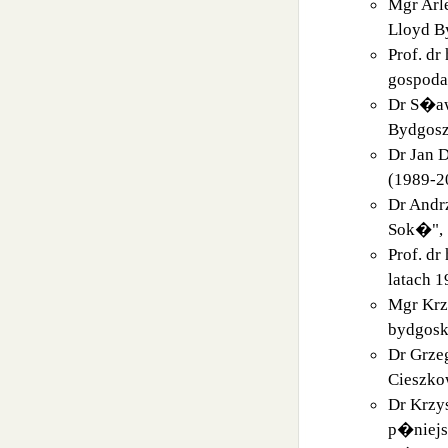
Mgr Arl
Lloyd B
Prof. d
gospoda
Dr S�a
Bydgosz
Dr Jan 
(1989-2
Dr Andr
Sok�",
Prof. dr
latach 
Mgr Krz
bydgosk
Dr Grze
Cieszko
Dr Krzy
p�niejs