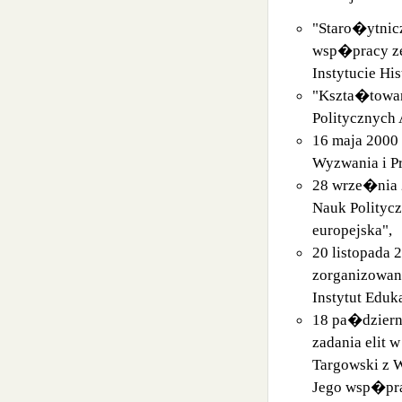
"Staro�ytnic
wsp�pracy z
Instytucie His
"Kszta�towan
Politycznych 
16 maja 2000 
Wyzwania i P
28 wrze�nia 2
Nauk Politycz
europejska",
20 listopada 
zorganizowan
Instytut Eduk
18 pa�dziern
zadania elit
Targowski z W
Jego wsp�pra