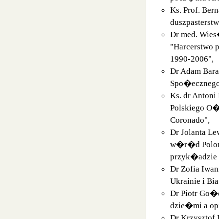
Ks. Prof. Be
duszpasterst
Dr med. Wies
"Harcerstwo p
1990-2006",
Dr Adam Bara
Spo�ecznego 
Ks. dr Antoni
Polskiego O�
Coronado",
Dr Jolanta L
w�r�d Poloni
przyk�adzie
Dr Zofia Iwan
Ukrainie i Bi
Dr Piotr Go�d
dzie�mi a opi
Dr Krzysztof 