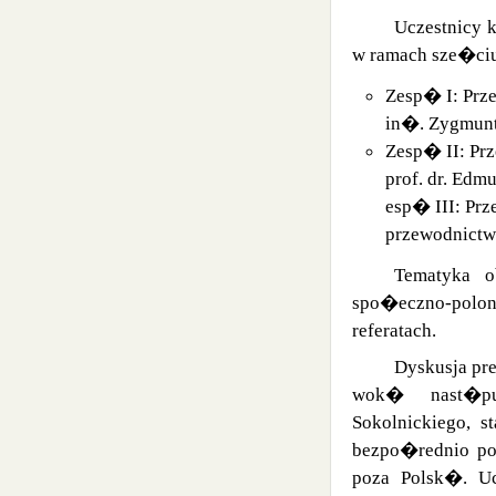
Uczestnicy 
w ramach sze�ciu 
Zesp� I: Prz
in�. Zygmunt
Zesp� II: Pr
prof. dr. Edm
esp� III: Prz
przewodnictwe
Tematyka o
spo�eczno-polon
referatach.
Dyskusja pr
wok� nast�pu
Sokolnickiego, 
bezpo�rednio po 
poza Polsk�. U