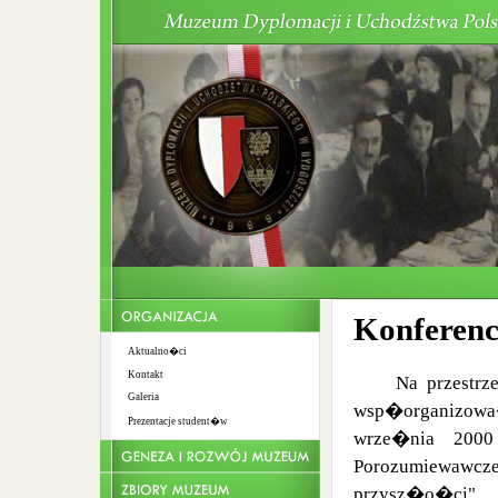
Konferenc
Aktualno�ci
Kontakt
Na przestrz
Galeria
wsp�organizowa�
Prezentacje student�w
wrze�nia 200
Porozumiewawc
przysz�o�ci".
Wst�p