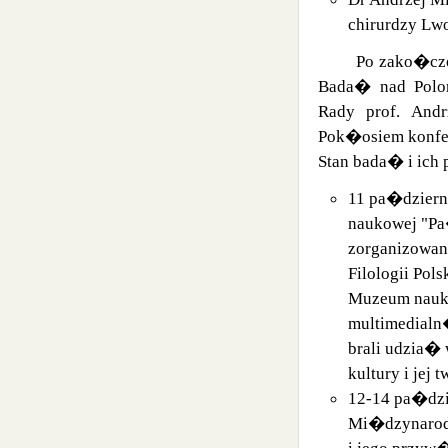
chirurdzy Lw
Po zako�cz
Bada� nad Polo
Rady prof. Andr
Pok�osiem konfer
Stan bada� i ich 
11 pa�dziern
naukowej "Pa�
zorganizowan
Filologii Pol
Muzeum naukow
multimedialn
brali udzia�
kultury i jej
12-14 pa�dzi
Mi�dzynarodo
i jego przyw