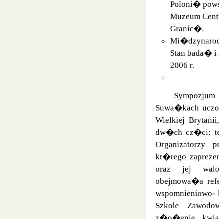
Poloni� pow
Muzeum Centr
Granic�.
Mi�dzynarodo
Stan bada� i
2006 r.
Sympozjum
Suwa�kach uczony
Wielkiej Brytani
dw�ch cz�ci: teo
Organizatorzy 
kt�rego zapreze
oraz jej walo
obejmowa�a ref
wspomnieniowo- 
Szkole Zawodo
z�o�enie kwiat