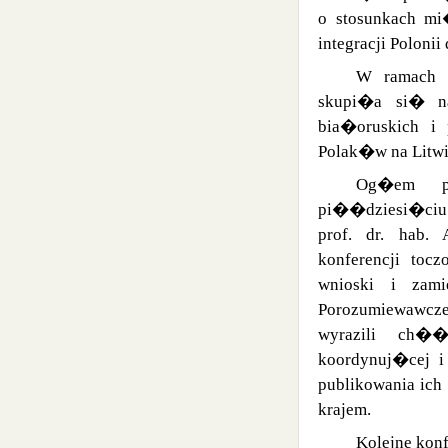
o stosunkach m
integracji Polonii
W ramach 
skupi�a si� na
bia�oruskich i
Polak�w na Litwie
Og�em po
pi��dziesi�ciu r
prof. dr. hab
konferencji toc
wnioski i zami
Porozumiewawcze
wyrazili ch�
koordynuj�cej i
publikowania ich
krajem.
Kolejne konf