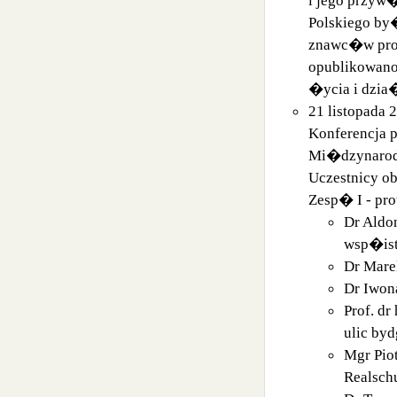
Polskiego by
znawc�w prob
opublikowano
�ycia i dzia
21 listopada
Konferencja p
Mi�dzynarodo
Uczestnicy o
Zesp� I - pro
Dr Aldon
wsp�ist
Dr Mare
Dr Iwon
Prof. d
ulic byd
Mgr Pio
Realsch