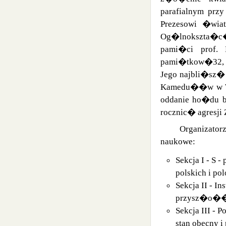
parafialnym prz
Prezesowi �wia
Og�lnokszta�c�
pami�ci prof.
pami�tkow�32, ws
Jego najbli�sz�
Kamedu��w w Wi
oddanie ho�du b
rocznic� agresji
Organizatorz
naukowe:
Sekcja I - S 
polskich i pol
Sekcja II - In
przysz�o�
Sekcja III - 
stan obecny 