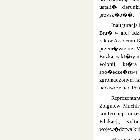
ustali� kierun
przysz�o��.
Inauguracja 
Bra� w niej udz
rektor Akademii 
przem�wienie. Mi
Buzka, w kt�rym
Polonii, kt�
spo�ecze�stw
zgromadzonym na
badawcze nad Po
Reprezenta
Zbigniew Muchl
konferencji ucz
Edukacji, Kult
wojew�dztwa kuj
W czasie ina