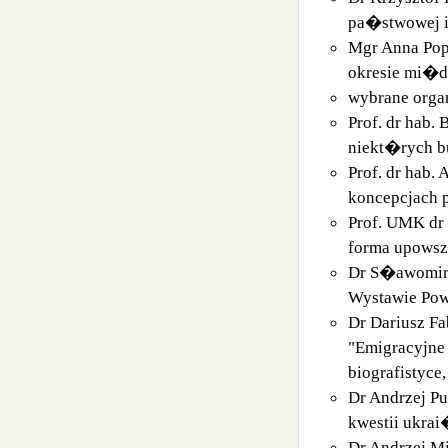
pa�stwowej i
Mgr Anna Popi
okresie mi�
wybrane organ
Prof. dr hab.
niekt�rych 
Prof. dr hab
koncepcjach 
Prof. UMK dr 
forma upowsze
Dr S�awomir 
Wystawie Pow
Dr Dariusz F
"Emigracyjne
biografistyce,
Dr Andrzej P
kwestii ukrai
Dr Andrzej M