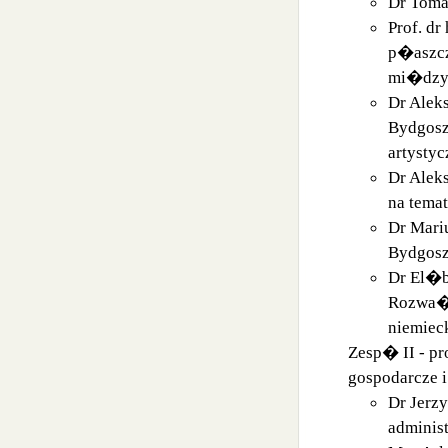
Dr Toma
Prof. d
p�aszcz
mi�dzy
Dr Alek
Bydgosz
artysty
Dr Alek
na tema
Dr Mari
Bydgoszc
Dr El�bi
Rozwa�a
niemieck
Zesp� II - pr
gospodarcze i
Dr Jerz
adminis