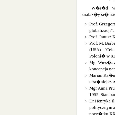
W�r�d wyg
znalaz�y si� na
Prof. Grzego
globalizacji",
Prof. Janusz
Prof. M. Barb
(USA) - "Cel
Poloni� w XX
Mgr Wies�aw
koncepcja na
Marian Ka�us
tera�niejszo
Mgr Anna Prus
1955. Stan b
Dr Henryka Il
politycznym 
pocz�tku XX 