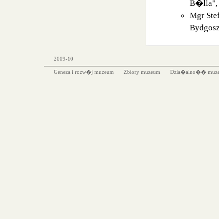
B�lla",
Mgr Stef
Bydgosz
2009-10
Geneza i rozw�j muzeum
Zbiory muzeum
Dzia�alno�� muz