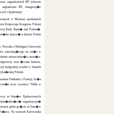
aw zagranicznych RP (obecnie
 zagraniczna RP, inauguruj�c
ch i dyplomacji.
zowanych w Muzeum spotkaniach
ra Krajowego Kongresu Polonii
towej Rady Bada� nad Poloni�.
tki dotycz�ce historii Polski
. Nowaka z Michigan Uniwersity
st�w, mieszkaj�cego na sta�e w
edzinie niezawodno�ci most�w.
dgoszczy oraz �wiata biznesu.
 bydgoskiej uczelni w Stanach
ryka�skiej Polonii.
anna Pankanin z Francji; by�a
sta�a m.in. wystawa "Walki w
owscy ze Stan�w Zjednoczonych
 dzia�alno�ci� organizacyjn�
tronia, gdzie go�cie ze Stan�w
 Pa�acu. Na wniosek Kierownika