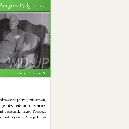
Sobota, 08 sierpnia 2026
tawicieli polityki, ministrowie,
li je r�wnie� znani dzia�acze
 Szczepanik, rektor Polskiego
i, prof. Zygmunt Szkopiak oraz