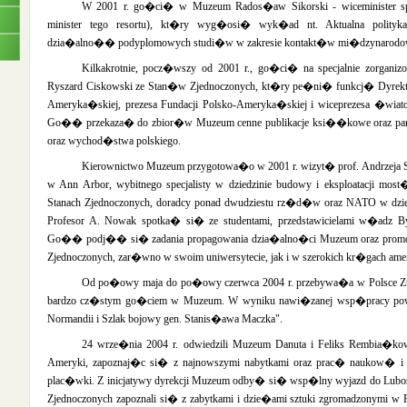
W 2001 r. go�ci� w Muzeum Rados�aw Sikorski - wiceminister spr
minister tego resortu), kt�ry wyg�osi� wyk�ad nt. Aktualna polityka
dzia�alno�� podyplomowych studi�w w zakresie kontakt�w mi�dzynarodowy
Kilkakrotnie, pocz�wszy od 2001 r., go�ci� na specjalnie zorgani
Ryszard Ciskowski ze Stan�w Zjednoczonych, kt�ry pe�ni� funkcj� Dyrekto
zeum
Ameryka�skiej, prezesa Fundacji Polsko-Ameryka�skiej i wiceprezesa �wia
Go�� przekaza� do zbior�w Muzeum cenne publikacje ksi��kowe oraz pami�
oraz wychod�stwa polskiego.
�w
 i
Kierownictwo Muzeum przygotowa�o w 2001 r. wizyt� prof. Andrzeja S
dali
w Ann Arbor, wybitnego specjalisty w dziedzinie budowy i eksploatacji mo
Stanach Zjednoczonych, doradcy ponad dwudziestu rz�d�w oraz NATO w dzi
Profesor A. Nowak spotka� si� ze studentami, przedstawicielami w�adz By
Go�� podj�� si� zadania propagowania dzia�alno�ci Muzeum oraz promocji
Zjednoczonych, zar�wno w swoim uniwersytecie, jak i w szerokich kr�gach ame
kich
Od po�owy maja do po�owy czerwca 2004 r. przebywa�a w Polsce Zuz
bardzo cz�stym go�ciem w Muzeum. W wyniku nawi�zanej wsp�pracy pow
Normandii i Szlak bojowy gen. Stanis�awa Maczka".
a�acu
24 wrze�nia 2004 r. odwiedzili Muzeum Danuta i Feliks Rembia�k
Ameryki, zapoznaj�c si� z najnowszymi nabytkami oraz prac� naukow� i
plac�wki. Z inicjatywy dyrekcji Muzeum odby� si� wsp�lny wyjazd do Lubos
Zjednoczonych zapoznali si� z zabytkami i dzie�ami sztuki zgromadzonymi w