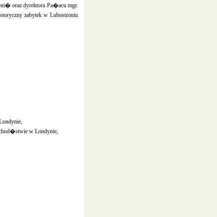
ni� oraz dyrektora Pa�acu mgr.
storyczny zabytek w Lubostroniu
Londynie,
uchod�stwie w Londynie,