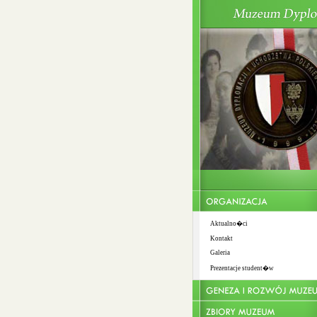
Aktualno�ci
Kontakt
Galeria
Prezentacje student�w
Wst�p