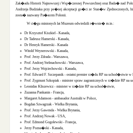
Zak�adu Historii Najnowszej i Wsp�czesnej Powszechnej oraz Bada� nad Polo
Andrzeja Budziaka przy pe�nej akceptacji go�ci ze Stan�w Zjednoczonych, hi
zosta� nazwany Pa�acem Polonii.
W ci�gu minionych lat Muzeum odwiedzili r�wnie� m.in.:
Dr Krzysztof Kiszkiel - Kanada,
Dr Tadeusz Hamerski - Kanada,
Dr Henryk Hamerski - Kanada
Witold Weynerowski - Kanada,
Prof. Jerzy Zdrada - Warszawa,
Prof. Andrzej Stelmachowski - Warszawa,
Prof. Jerzy Wojciechowski - Kanada,
Prof. Edward F. Szczepanik - ostatni premier rz�du RP na uchod�stwie w 
Prof. Zygmunt Szkopiak - minister spraw zagranicznych w rz�dzie RP na 
Leonidas Kliszewicz - minister w rz�dzie RP na uchod�stwie,
Zuzanna Pankanin - Francja,
Margaret Adamson - ambasador Australii w Polsce,
Bogdan Szwagrzak - Wielka Brytania,
Prof. Jerzy Gawenda - Wielka Brytania,
Prof. Andrzej Nowak - USA,
Prof. Edmond Gogolewski - Francja,
Jerzy Pozna�ski - Kanada,