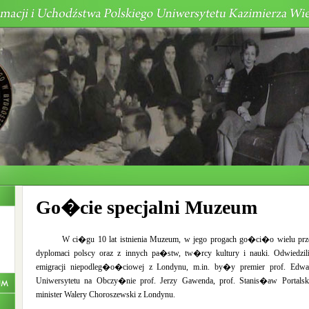
Go�cie specjalni Muzeum
W ci�gu 10 lat istnienia Muzeum, w jego progach go�ci�o wielu przeds
dyplomaci polscy oraz z innych pa�stw, tw�rcy kultury i nauki. Odwiedzi
emigracji niepodleg�o�ciowej z Londynu, m.in. by�y premier prof. Edward
Uniwersytetu na Obczy�nie prof. Jerzy Gawenda, prof. Stanis�aw Portalsk
minister Walery Choroszewski z Londynu.